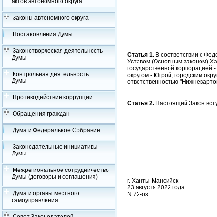
актов автономного округа
Законы автономного округа
Постановления Думы
Законотворческая деятельность
Статья 1.
В соответствии с Фед
Думы
Уставом (Основным законом) Ха
государственной корпорацией 
Контрольная деятельность
округом - Югрой, городским ок
Думы
ответственностью "Нижневарто
Противодействие коррупции
Статья 2.
Настоящий Закон всту
Обращения граждан
Дума и Федеральное Собрание
Законодательные инициативы
Думы
Межрегиональное сотрудничество
Думы (договоры и соглашения)
г. Ханты-Мансийск
23 августа 2022 года
Дума и органы местного
N 72-оз
самоуправления
Совет Законодателей