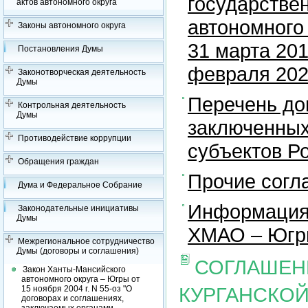
государстве
актов автономного округа
автономного 
Законы автономного округа
31 марта 201
Постановления Думы
февраля 2023
Законотворческая деятельность
Думы
Перечень до
Контрольная деятельность
Думы
заключенных
Противодействие коррупции
субъектов Р
Обращения граждан
Прочие согл
Дума и Федеральное Собрание
Информация 
Законодательные инициативы
Думы
ХМАО – Югры
Межрегиональное сотрудничество
Думы (договоры и соглашения)
СОГЛАШЕН
Закон Ханты-Мансийского
автономного округа – Югры от
КУРГАНСКОЙ
15 ноября 2004 г. N 55-оз "О
договорах и соглашениях,