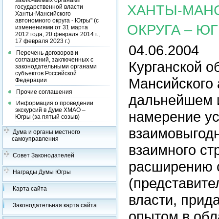
заключаемых органами
ХАНТЫ-МАН
государственной власти
Ханты-Мансийского
автономного округа - Югры" (с
ОКРУГА – ЮГ
изменениями от 31 марта
2012 года, 20 февраля 2014 г.,
17 февраля 2023 г.)
04.06.2004
Перечень договоров и
соглашений, заключенных с
Курганской о
законодательными органами
субъектов Российской
Мансийского 
Федерации
Прочие соглашения
дальнейшем 
Информация о проведении
экскурсий в Думе ХМАО –
намерение ус
Югры (за пятый созыв)
взаимовыгодн
Дума и органы местного
самоуправления
взаимного ст
Совет Законодателей
расширению 
Награды Думы Югры
(представите
Карта сайта
власти, прид
Законодательная карта сайта
опытом в обл