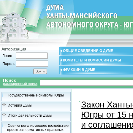
Авторизация
ОБЩИЕ СВЕДЕНИЯ О ДУМЕ
Логин
КОМИТЕТЫ И КОМИССИИ ДУМЫ
Пароль
ФРАКЦИИ В ДУМЕ
Поиск
расширенный поиск
Государственные символы Югры
Закон Ханты
История Думы
Югры от 15 н
Итоги деятельности Думы
и соглашени
Оценка регулирующего воздействия
проектов нормативных правовых