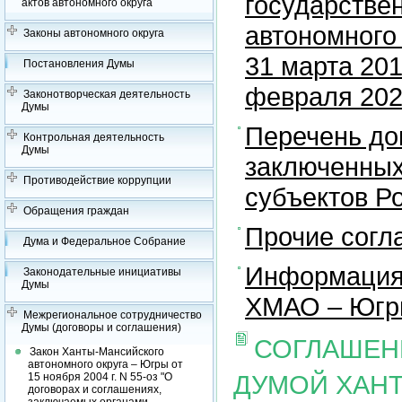
государстве
актов автономного округа
автономного 
Законы автономного округа
31 марта 201
Постановления Думы
февраля 2023
Законотворческая деятельность
Думы
Перечень до
Контрольная деятельность
Думы
заключенных
Противодействие коррупции
субъектов Р
Обращения граждан
Прочие согл
Дума и Федеральное Собрание
Информация 
Законодательные инициативы
Думы
ХМАО – Югры
Межрегиональное сотрудничество
Думы (договоры и соглашения)
СОГЛАШЕН
Закон Ханты-Мансийского
автономного округа – Югры от
ДУМОЙ ХАН
15 ноября 2004 г. N 55-оз "О
договорах и соглашениях,