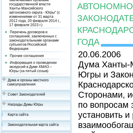
заключаемых органами
АВТОНОМНОГ
государственной власти
Ханты-Мансийского
автономного округа - Югры" (с
ЗАКОНОДАТ
изменениями от 31 марта
2012 года, 20 февраля 2014 г.,
17 февраля 2023 г.)
КРАСНОДАРС
Перечень договоров и
соглашений, заключенных с
ГОДА
законодательными органами
субъектов Российской
Федерации
20.06.2006
Прочие соглашения
Дума Ханты-М
Информация о проведении
экскурсий в Думе ХМАО –
Югры (за пятый созыв)
Югры и Зако
Дума и органы местного
Краснодарско
самоуправления
Сторонами, и
Совет Законодателей
по вопросам 
Награды Думы Югры
установить и
Карта сайта
взаимообогащ
Законодательная карта сайта