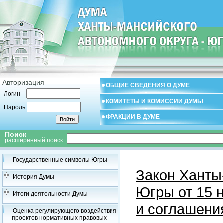
Авторизация
ОБЩИЕ СВЕДЕНИЯ О ДУМЕ
Логин
КОМИТЕТЫ И КОМИССИИ ДУМЫ
Пароль
ФРАКЦИИ В ДУМЕ
Поиск
расширенный поиск
Государственные символы Югры
Закон Ханты
История Думы
Югры от 15 н
Итоги деятельности Думы
и соглашени
Оценка регулирующего воздействия
проектов нормативных правовых