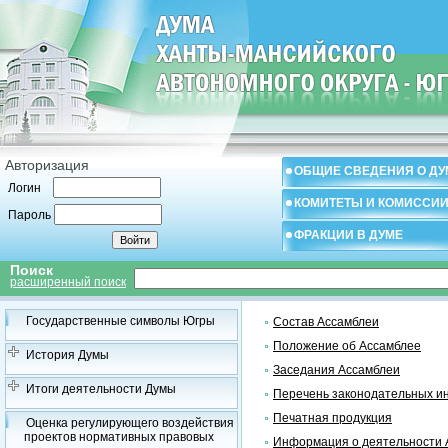
Авторизация
ОБЩИЕ СВЕДЕНИЯ О ДУ
Логин
КОМИТЕТЫ И КОМИССИ
Пароль
ФРАКЦИИ В ДУМЕ
Поиск
расширенный поиск
Государственные символы Югры
Состав Ассамблеи
Положение об Ассамблее
История Думы
Заседания Ассамблеи
Итоги деятельности Думы
Перечень законодательных и
Печатная продукция
Оценка регулирующего воздействия
проектов нормативных правовых
Информация о деятельности 