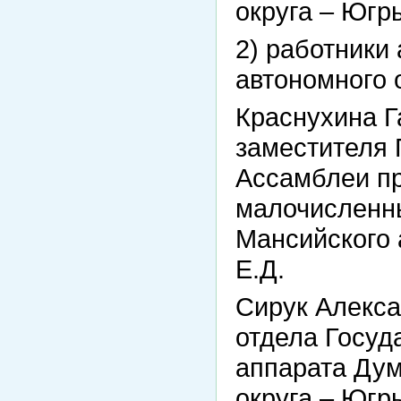
округа – Югр
2) работники
автономного 
Краснухина Г
заместителя
Ассамблеи п
малочисленн
Мансийского 
Е.Д.
Сирук Алекса
отдела Госуд
аппарата Дум
округа – Югр