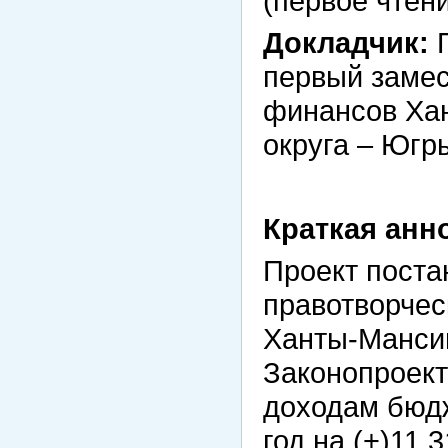
(первое чтени
Докладчик:
П
первый замес
финансов Ха
округа – Югр
Краткая анн
Проект поста
правотворчес
Ханты-Мансий
Законопроект
доходам бюдж
год на (+)11 