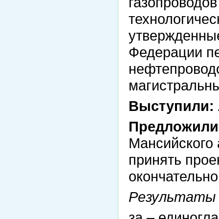
газопроводов
технологичес
утвержденны
Федерации п
нефтепроводо
магистральны
Выступили:
Предложили
Мансийского 
принять прое
окончательно
Результаты 
за – единогла