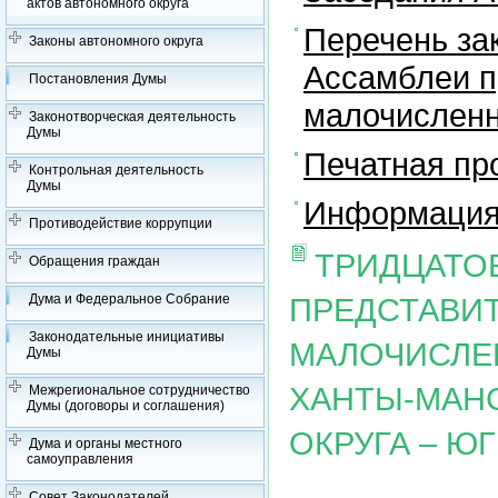
актов автономного округа
Перечень за
Законы автономного округа
Ассамблеи п
Постановления Думы
малочисленн
Законотворческая деятельность
Думы
Печатная пр
Контрольная деятельность
Думы
Информация 
Противодействие коррупции
ТРИДЦАТО
Обращения граждан
Дума и Федеральное Собрание
ПРЕДСТАВИ
Законодательные инициативы
МАЛОЧИСЛЕ
Думы
ХАНТЫ-МАН
Межрегиональное сотрудничество
Думы (договоры и соглашения)
ОКРУГА – Ю
Дума и органы местного
самоуправления
Совет Законодателей