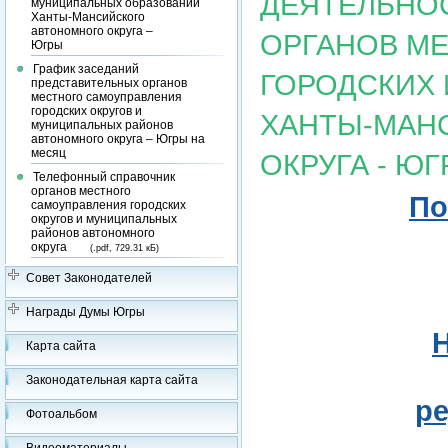
ДЕЯТЕЛЬНО
муниципальных образований
Ханты-Мансийского
автономного округа –
ОРГАНОВ М
Югры
График заседаний
ГОРОДСКИХ 
представительных органов
местного самоуправления
городских округов и
ХАНТЫ-МАН
муниципальных районов
автономного округа – Югры на
месяц
ОКРУГА - ЮГ
Телефонный справочник
органов местного
По
самоуправления городских
округов и муниципальных
районов автономного
округа
(.pdf, 729.31 кБ)
Совет Законодателей
Награды Думы Югры
Н
Карта сайта
Законодательная карта сайта
ре
Фотоальбом
Видеоматериалы