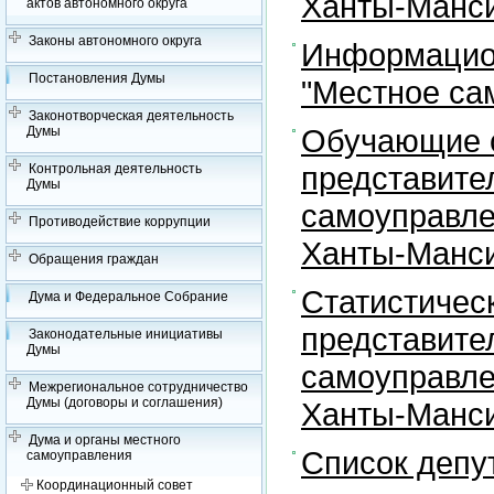
Ханты-Манси
актов автономного округа
Законы автономного округа
Информацион
Постановления Думы
"Местное са
Законотворческая деятельность
Обучающие с
Думы
представите
Контрольная деятельность
Думы
самоуправле
Противодействие коррупции
Ханты-Манси
Обращения граждан
Статистичес
Дума и Федеральное Собрание
представите
Законодательные инициативы
Думы
самоуправле
Межрегиональное сотрудничество
Думы (договоры и соглашения)
Ханты-Манси
Дума и органы местного
Список депу
самоуправления
Координационный совет