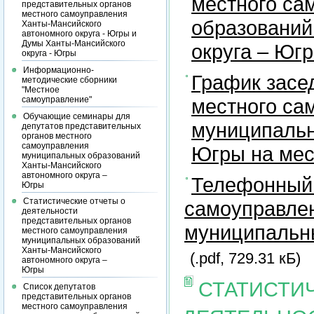
местного са
представительных органов
местного самоуправления
образований
Ханты-Мансийского
автономного округа - Югры и
Думы Ханты-Мансийского
округа – Юг
округа - Югры
Информационно-
График засе
методические сборники
"Местное
самоуправление"
местного са
Обучающие семинары для
муниципальн
депутатов представительных
органов местного
самоуправления
Югры на ме
муниципальных образований
Ханты-Мансийского
автономного округа –
Телефонный 
Югры
Статистические отчеты о
самоуправлен
деятельности
представительных органов
муниципальны
местного самоуправления
муниципальных образований
Ханты-Мансийского
(.pdf, 729.31 кБ)
автономного округа –
Югры
СТАТИСТИ
Список депутатов
представительных органов
местного самоуправления