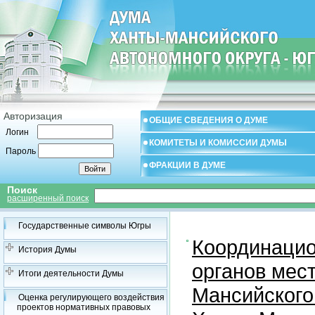
Авторизация
ОБЩИЕ СВЕДЕНИЯ О ДУМЕ
Логин
КОМИТЕТЫ И КОМИССИИ ДУМЫ
Пароль
ФРАКЦИИ В ДУМЕ
Поиск
расширенный поиск
Государственные символы Югры
Координацио
История Думы
органов мес
Итоги деятельности Думы
Мансийского
Оценка регулирующего воздействия
проектов нормативных правовых