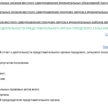
ельных органов местного самоуправления муниципальных образований Ханты
ельных органов местного самоуправления городских округов и муниципальных
ов местного самоуправления городских округов и муниципальных районов ав
О ДЕЯТЕЛЬНОСТИ ПРЕДСТАВИТЕЛЬНОГО ОРГАНА ГОРОДСКОГО, СЕЛЬСКОГ
С
Поя
 отчет о деятельности представительного органа городского, сельского посел
депутатов поселения.
ент;
сам;
льных правовых актов всего:
ргана;
 председателя представительного органа.