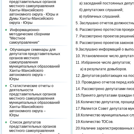
представительных органов
а) заседаний постоянных депута
местного самоуправления
б) депутатских слушаний;
Ханты-Мансийского
автономного округа - Югры и
в) публичных слушаний.
Думы Ханты-Мансийского
округа - Югры
5. Заслушано отчетов должностн
6. Рассмотрено протестов прокур
Информационно-
методические сборники
7. Рассмотрено проектов решени
"Местное
самоуправление"
8. Рассмотрено проектов законов
9.Заслушано информаций о выпо
Обучающие семинары для
депутатов представительных
10. Установленное число депутат
органов местного
самоуправления
11. Избранное число депутатов;
муниципальных образований
а) в результате довыборов.
Ханты-Мансийского
автономного округа –
12. Депутатов работающих на по
Югры
13. Проведено отчетов перед из
Статистические отчеты о
14. Рассмотрено депутатами пис
деятельности
представительных органов
15.Принято депутатами граждан 
местного самоуправления
16.Количество депутатов, прошед
муниципальных образований
Ханты-Мансийского
17.Является Совет депутатов му
автономного округа –
18.Количество муниципальных сл
Югры
19.Количество ТОСов.
Список депутатов
представительных органов
20.Наличие зарегистрированных 
местного самоуправления