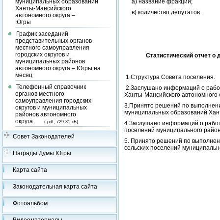
а) название фракции;
муниципальных образований
Ханты-Мансийского
в) количество депутатов.
автономного округа –
Югры
График заседаний
представительных органов
местного самоуправления
городских округов и
Статистический отчет о
муниципальных районов
автономного округа – Югры на
месяц
1.Структура Совета поселения.
Телефонный справочник
2.Заслушано информаций о рабо
органов местного
Ханты-Мансийского автономного 
самоуправления городских
3.Принято решений по выполнен
округов и муниципальных
муниципальных образований Хант
районов автономного
округа
(.pdf, 729.31 кБ)
4.Заслушано информаций о работ
поселений муниципального райо
Совет Законодателей
5. Принято решений по выполнен
сельских поселений муниципальн
Награды Думы Югры
Карта сайта
Законодательная карта сайта
Фотоальбом
Видеоматериалы