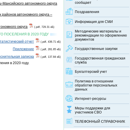
сообщает
-Мансийского автономного округа
Поздравления
 районов автономного округа –
Информация для СМИ
тономного округа
(.pdf, 729.31 кБ)
Методические материалы и
О ПОСЕЛЕНИЯ В 2020 ГОДУ
рекомендации по оформлению
документов
татистический отчет
(.pdf, 436.71 кБ)
Государственные закупки
Приложение
(.pdf, 281.85 кБ)
снительная записка
(.pdf, 137.84 кБ)
Государственная гражданская
служба
ения в 2020 году.
Бухгалтерский учет
Политика в отношении
обработки персональных
данных
Интернет-ресурсы
Меры поддержки для
участников СВО
ТЕЛЕФОННЫЙ CПРАВОЧНИК