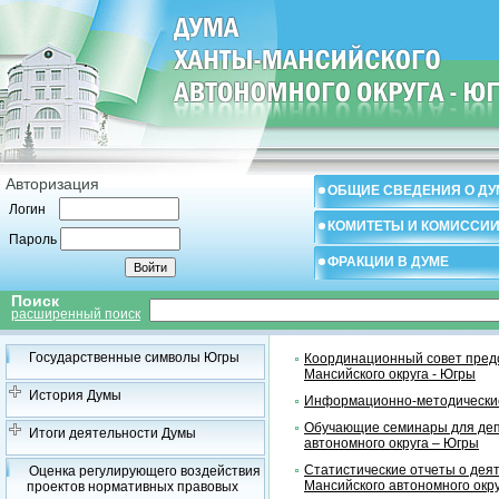
Авторизация
ОБЩИЕ СВЕДЕНИЯ О ДУ
Логин
КОМИТЕТЫ И КОМИССИ
Пароль
ФРАКЦИИ В ДУМЕ
Поиск
расширенный поиск
Государственные символы Югры
Координационный совет предс
Мансийского округа - Югры
История Думы
Информационно-методические
Обучающие семинары для деп
Итоги деятельности Думы
автономного округа – Югры
Статистические отчеты о дея
Оценка регулирующего воздействия
Мансийского автономного окр
проектов нормативных правовых