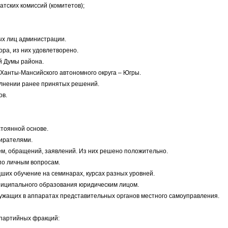
тских комиссий (комитетов);
ых лиц администрации.
ора, из них удовлетворено.
й Думы района.
 Ханты-Мансийского автономного округа – Югры.
лнении ранее принятых решений.
ов.
стоянной основе.
бирателями.
ем, обращений, заявлений. Из них решено положительно.
по личным вопросам.
ших обучение на семинарах, курсах разных уровней.
ниципального образования юридическим лицом.
ужащих в аппаратах представительных органов местного самоуправления.
партийных фракций: