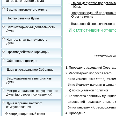
актов автономного округа
Список депутатов представит
– Югры
Законы автономного округа
График заседаний представит
Югры на месяц
Постановления Думы
Телефонный справочник орган
Законотворческая деятельность
СТАТИСТИЧЕСКИЙ ОТЧЕТ 
Думы
Контрольная деятельность
Думы
Противодействие коррупции
Статистический
Обращения граждан
1. Проведено заседаний Совета 
Дума и Федеральное Собрание
2. Рассмотрено вопросов всего:
Законодательные инициативы
а) по изменению в Устав, Реглам
Думы
б) по бюджету, налогам и финан
в) по социальной политике;
Межрегиональное сотрудничество
Думы (договоры и соглашения)
3. Количество принятых муниципа
а) решений представительного о
Дума и органы местного
самоуправления
б) постановлений, распоряжений
4. Проведено
Координационный совет