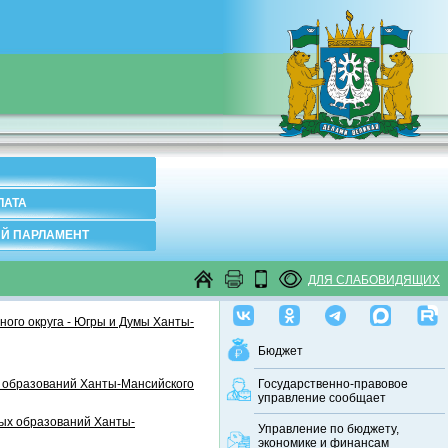
ЛАТА
Й ПАРЛАМЕНТ
ДЛЯ СЛАБОВИДЯЩИХ
ого округа - Югры и Думы Ханты-
Бюджет
 образований Ханты-Мансийского
Государственно-правовое
управление сообщает
ных образований Ханты-
Управление по бюджету,
экономике и финансам