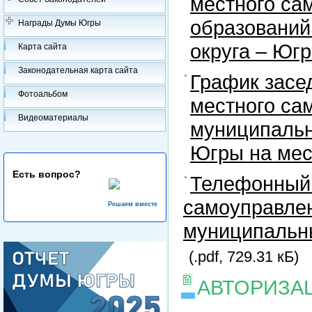
местного са
образований
Награды Думы Югры
округа – Юг
Карта сайта
Законодательная карта сайта
График засе
Фотоальбом
местного са
Видеоматериалы
муниципальн
Югры на ме
Есть вопрос?
Телефонный 
самоуправлен
Решаем вместе
муниципальны
(.pdf, 729.31 кБ)
АВТОРИЗА