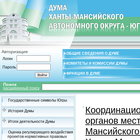
Авторизация
ОБЩИЕ СВЕДЕНИЯ О ДУМЕ
Логин
КОМИТЕТЫ И КОМИССИИ ДУМЫ
Пароль
ФРАКЦИИ В ДУМЕ
Поиск
расширенный поиск
Государственные символы Югры
Координацио
История Думы
органов мес
Итоги деятельности Думы
Мансийского
Оценка регулирующего воздействия
проектов нормативных правовых