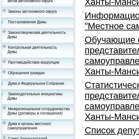
Ханты-Манси
актов автономного округа
Законы автономного округа
Информацион
Постановления Думы
"Местное са
Законотворческая деятельность
Обучающие с
Думы
представите
Контрольная деятельность
Думы
самоуправле
Противодействие коррупции
Ханты-Манси
Обращения граждан
Статистичес
Дума и Федеральное Собрание
представите
Законодательные инициативы
Думы
самоуправле
Межрегиональное сотрудничество
Думы (договоры и соглашения)
Ханты-Манси
Дума и органы местного
Список депу
самоуправления
Совет Законодателей