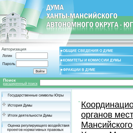
Авторизация
ОБЩИЕ СВЕДЕНИЯ О ДУМЕ
Логин
КОМИТЕТЫ И КОМИССИИ ДУМЫ
Пароль
ФРАКЦИИ В ДУМЕ
Поиск
расширенный поиск
Государственные символы Югры
Координацио
История Думы
органов мес
Итоги деятельности Думы
Мансийского
Оценка регулирующего воздействия
проектов нормативных правовых