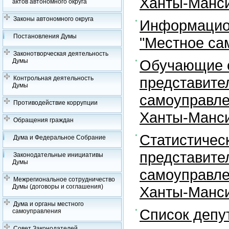
Ханты-Манси
актов автономного округа
Законы автономного округа
Информацион
Постановления Думы
"Местное са
Законотворческая деятельность
Обучающие с
Думы
представите
Контрольная деятельность
Думы
самоуправле
Противодействие коррупции
Ханты-Манси
Обращения граждан
Статистичес
Дума и Федеральное Собрание
представите
Законодательные инициативы
Думы
самоуправле
Межрегиональное сотрудничество
Думы (договоры и соглашения)
Ханты-Манси
Дума и органы местного
Список депу
самоуправления
Совет Законодателей