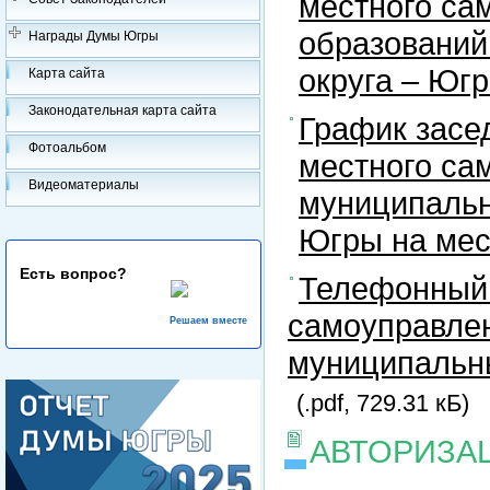
местного са
образований
Награды Думы Югры
округа – Юг
Карта сайта
Законодательная карта сайта
График засе
Фотоальбом
местного са
Видеоматериалы
муниципальн
Югры на ме
Есть вопрос?
Телефонный 
самоуправлен
Решаем вместе
муниципальны
(.pdf, 729.31 кБ)
АВТОРИЗА