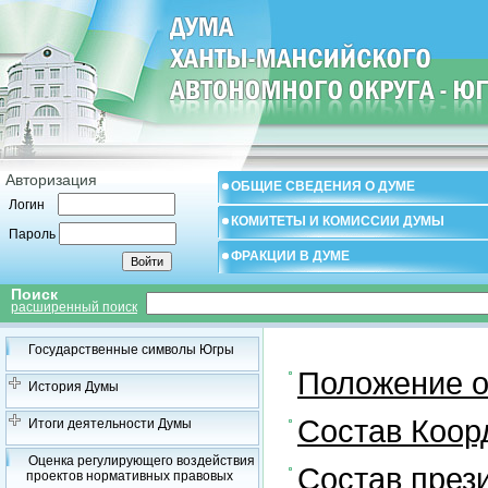
Авторизация
ОБЩИЕ СВЕДЕНИЯ О ДУМЕ
Логин
КОМИТЕТЫ И КОМИССИИ ДУМЫ
Пароль
ФРАКЦИИ В ДУМЕ
Поиск
расширенный поиск
Государственные символы Югры
Положение о
История Думы
Состав Коор
Итоги деятельности Думы
Оценка регулирующего воздействия
Состав през
проектов нормативных правовых