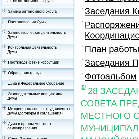
актов автономного округа
Заседания К
Законы автономного округа
Распоряжени
Постановления Думы
Координацио
Законотворческая деятельность
Думы
План работы
Контрольная деятельность
Думы
Заседания П
Противодействие коррупции
Обращения граждан
Фотоальбом
Дума и Федеральное Собрание
28 ЗАСЕД
Законодательные инициативы
Думы
СОВЕТА ПР
Межрегиональное сотрудничество
МЕСТНОГО 
Думы (договоры и соглашения)
Дума и органы местного
МУНИЦИПАЛ
самоуправления
Совет Законодателей