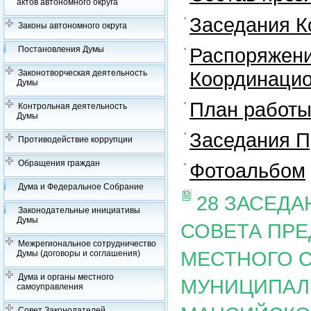
актов автономного округа
Заседания К
Законы автономного округа
Распоряжени
Постановления Думы
Координацио
Законотворческая деятельность
Думы
План работы
Контрольная деятельность
Думы
Заседания П
Противодействие коррупции
Обращения граждан
Фотоальбом
Дума и Федеральное Собрание
28 ЗАСЕД
Законодательные инициативы
Думы
СОВЕТА ПР
Межрегиональное сотрудничество
МЕСТНОГО 
Думы (договоры и соглашения)
Дума и органы местного
МУНИЦИПАЛ
самоуправления
Совет Законодателей