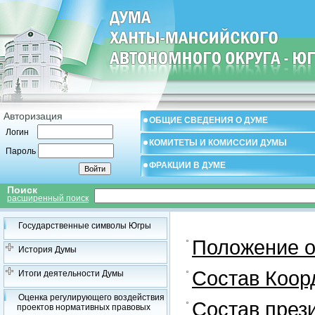
Авторизация
ОБЩИЕ СВЕДЕНИЯ О ДУМЕ
Логин
КОМИТЕТЫ И КОМИССИИ ДУМЫ
Пароль
ФРАКЦИИ В ДУМЕ
Поиск
расширенный поиск
Государственные символы Югры
Положение о
История Думы
Состав Коор
Итоги деятельности Думы
Оценка регулирующего воздействия
Состав през
проектов нормативных правовых