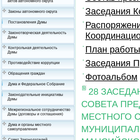
актов автономного округа
Заседания К
Законы автономного округа
Распоряжени
Постановления Думы
Координацио
Законотворческая деятельность
Думы
План работы
Контрольная деятельность
Думы
Заседания П
Противодействие коррупции
Обращения граждан
Фотоальбом
Дума и Федеральное Собрание
28 ЗАСЕД
Законодательные инициативы
Думы
СОВЕТА ПР
Межрегиональное сотрудничество
МЕСТНОГО 
Думы (договоры и соглашения)
Дума и органы местного
МУНИЦИПАЛ
самоуправления
Совет Законодателей