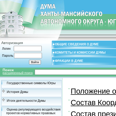
Авторизация
ОБЩИЕ СВЕДЕНИЯ О ДУМЕ
Логин
КОМИТЕТЫ И КОМИССИИ ДУМЫ
Пароль
ФРАКЦИИ В ДУМЕ
Поиск
расширенный поиск
Государственные символы Югры
Положение о
История Думы
Состав Коор
Итоги деятельности Думы
Оценка регулирующего воздействия
Состав през
проектов нормативных правовых