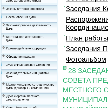
актов автономного округа
Заседания К
Законы автономного округа
Распоряжени
Постановления Думы
Координацио
Законотворческая деятельность
Думы
План работы
Контрольная деятельность
Думы
Заседания П
Противодействие коррупции
Обращения граждан
Фотоальбом
Дума и Федеральное Собрание
28 ЗАСЕД
Законодательные инициативы
Думы
СОВЕТА ПР
Межрегиональное сотрудничество
МЕСТНОГО 
Думы (договоры и соглашения)
Дума и органы местного
МУНИЦИПАЛ
самоуправления
Совет Законодателей