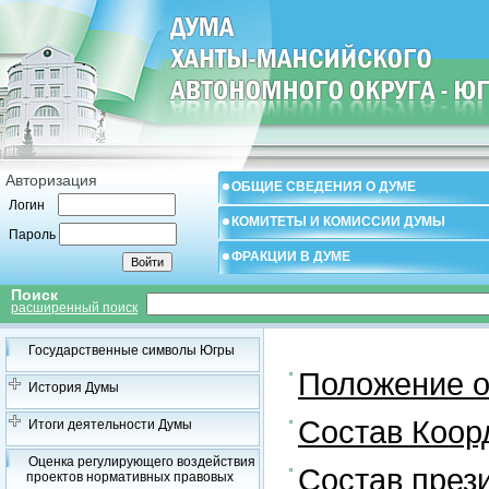
Авторизация
ОБЩИЕ СВЕДЕНИЯ О ДУМЕ
Логин
КОМИТЕТЫ И КОМИССИИ ДУМЫ
Пароль
ФРАКЦИИ В ДУМЕ
Поиск
расширенный поиск
Государственные символы Югры
Положение о
История Думы
Состав Коор
Итоги деятельности Думы
Оценка регулирующего воздействия
Состав през
проектов нормативных правовых