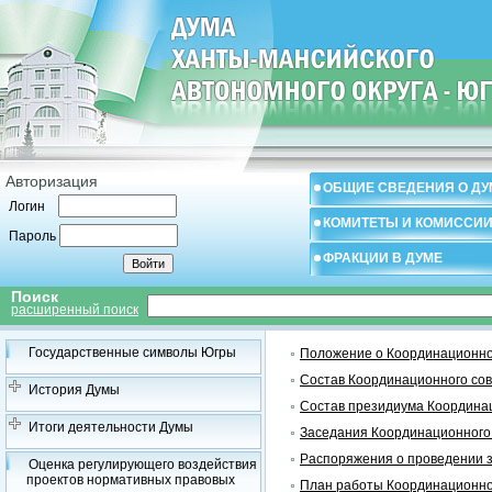
Авторизация
ОБЩИЕ СВЕДЕНИЯ О ДУ
Логин
КОМИТЕТЫ И КОМИССИ
Пароль
ФРАКЦИИ В ДУМЕ
Поиск
расширенный поиск
Государственные символы Югры
Положение о Координационно
Состав Координационного со
История Думы
Состав президиума Координа
Итоги деятельности Думы
Заседания Координационного
Распоряжения о проведении 
Оценка регулирующего воздействия
проектов нормативных правовых
План работы Координационно