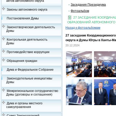
актов автономного округа
Заседания Президиума
Законы автономного округа
Фотоальбом
27 ЗАСЕДАНИЕ КООРДИН
Постановления Думы
ОБРАЗОВАНИЙ АВТОНОМНОГО 
Законотворческая деятельность
Назад к фотоальбомам
Думы
27 заседание Координационного
Контрольная деятельность
округа и Думы Югры в Ханты-М
Думы
20.12.2024
Противодействие коррупции
Обращения граждан
Дума и Федеральное Собрание
Законодательные инициативы
Думы
Межрегиональное сотрудничество
Думы (договоры и соглашения)
Дума и органы местного
самоуправления
Совет Законодателей