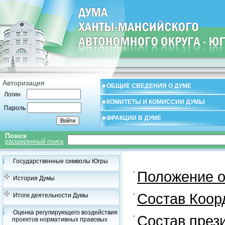
Авторизация
ОБЩИЕ СВЕДЕНИЯ О ДУМЕ
Логин
КОМИТЕТЫ И КОМИССИИ ДУМЫ
Пароль
ФРАКЦИИ В ДУМЕ
Поиск
расширенный поиск
Государственные символы Югры
Положение о
История Думы
Состав Коор
Итоги деятельности Думы
Оценка регулирующего воздействия
Состав през
проектов нормативных правовых