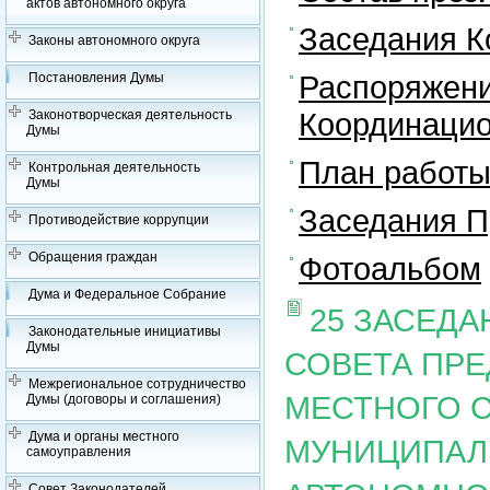
актов автономного округа
Заседания К
Законы автономного округа
Распоряжени
Постановления Думы
Координацио
Законотворческая деятельность
Думы
План работы
Контрольная деятельность
Думы
Заседания П
Противодействие коррупции
Обращения граждан
Фотоальбом
Дума и Федеральное Собрание
25 ЗАСЕД
Законодательные инициативы
Думы
СОВЕТА ПР
Межрегиональное сотрудничество
МЕСТНОГО 
Думы (договоры и соглашения)
Дума и органы местного
МУНИЦИПАЛ
самоуправления
Совет Законодателей