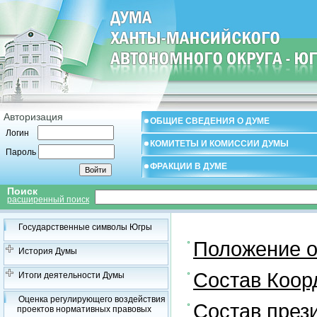
Авторизация
ОБЩИЕ СВЕДЕНИЯ О ДУМЕ
Логин
КОМИТЕТЫ И КОМИССИИ ДУМЫ
Пароль
ФРАКЦИИ В ДУМЕ
Поиск
расширенный поиск
Государственные символы Югры
Положение о
История Думы
Состав Коор
Итоги деятельности Думы
Оценка регулирующего воздействия
Состав през
проектов нормативных правовых