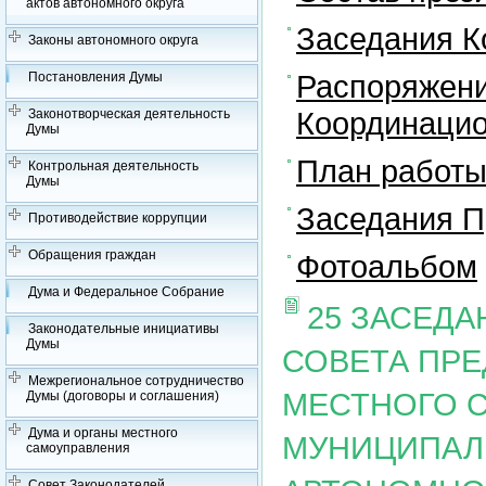
актов автономного округа
Заседания К
Законы автономного округа
Распоряжени
Постановления Думы
Координацио
Законотворческая деятельность
Думы
План работы
Контрольная деятельность
Думы
Заседания П
Противодействие коррупции
Обращения граждан
Фотоальбом
Дума и Федеральное Собрание
25 ЗАСЕД
Законодательные инициативы
Думы
СОВЕТА ПР
Межрегиональное сотрудничество
МЕСТНОГО 
Думы (договоры и соглашения)
Дума и органы местного
МУНИЦИПАЛ
самоуправления
Совет Законодателей