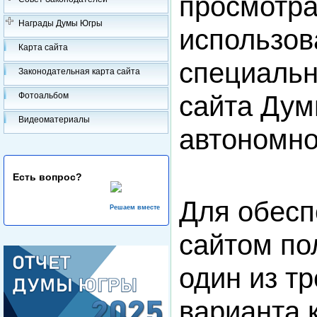
просмотра
Награды Думы Югры
использов
Карта сайта
специальн
Законодательная карта сайта
сайта Дум
Фотоальбом
Видеоматериалы
автономно
Есть вопрос?
Для обесп
Решаем вместе
сайтом по
один из т
варианта 