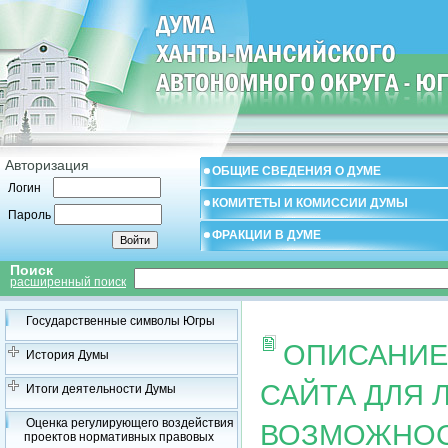
Авторизация
ОБЩИЕ СВЕДЕНИЯ О ДУМЕ
Логин
КОМИТЕТЫ И КОМИССИИ ДУМЫ
Пароль
ФРАКЦИИ В ДУМЕ
Поиск
расширенный поиск
Государственные символы Югры
ОПИСАНИЕ
История Думы
САЙТА ДЛЯ
Итоги деятельности Думы
Оценка регулирующего воздействия
ВОЗМОЖНО
проектов нормативных правовых