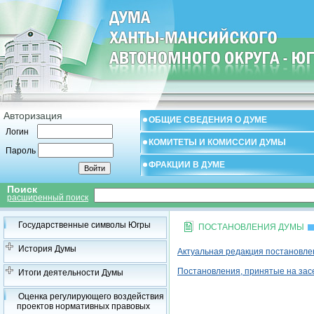
Авторизация
ОБЩИЕ СВЕДЕНИЯ О ДУМЕ
Логин
КОМИТЕТЫ И КОМИССИИ ДУМЫ
Пароль
ФРАКЦИИ В ДУМЕ
Поиск
расширенный поиск
Государственные символы Югры
ПОСТАНОВЛЕНИЯ ДУМЫ
История Думы
Актуальная редакция постановл
Постановления, принятые на за
Итоги деятельности Думы
Оценка регулирующего воздействия
проектов нормативных правовых